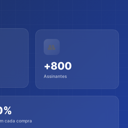
👥
+800
Assinantes
0%
em cada compra