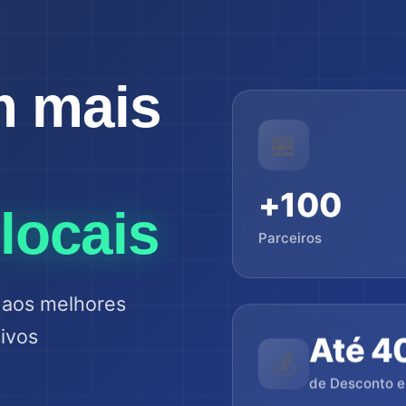
m mais
🏪
+100
locais
Parceiros
 aos melhores
Até 4
ivos
💰
de Desconto 