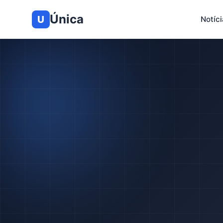
Única
U
Notíci