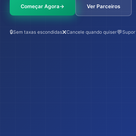
Começar Agora
→
Ver Parceiros
🔒
❌
💬
Sem taxas escondidas
Cancele quando quiser
Supor