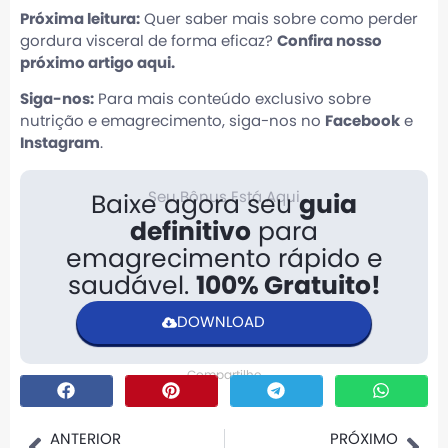
Próxima leitura:
Quer saber mais sobre como perder
gordura visceral de forma eficaz?
Confira nosso
próximo artigo aqui.
Siga-nos:
Para mais conteúdo exclusivo sobre
nutrição e emagrecimento, siga-nos no
Facebook
e
Instagram
.
Seu Bônus Está Aqui
Baixe agora seu
guia
definitivo
para
emagrecimento rápido e
saudável.
100% Gratuito!
DOWNLOAD
Compartilhe
ANTERIOR
PRÓXIMO