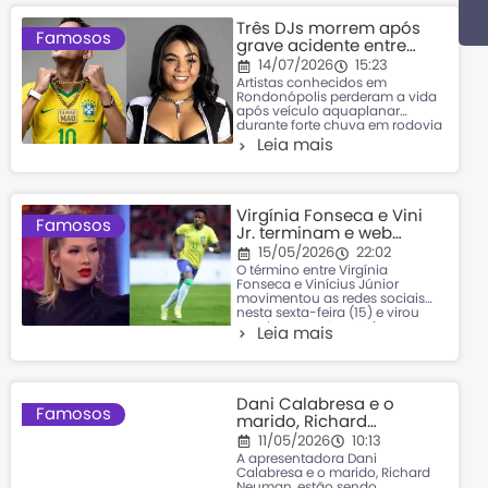
Três DJs morrem após
Famosos
grave acidente entre
carro e carreta na MT-
14/07/2026
15:23
249
Artistas conhecidos em
Rondonópolis perderam a vida
após veículo aquaplanar
durante forte chuva em rodovia
de Mato Grosso Uma tragédia
Leia mais
marcou o fim de semana em
Mato Grosso. Três jovens DJs
conhecidos na cena musical de
Rondonópolis morreram após
um grave acidente envolvendo
Virgínia Fonseca e Vini
um carro de passeio e uma
Famosos
Jr. terminam e web
carreta
aponta motivo
15/05/2026
22:02
estratégico por trás da
O término entre Virgínia
separação
Fonseca e Vinícius Júnior
movimentou as redes sociais
nesta sexta-feira (15) e virou
um dos assuntos mais
Leia mais
comentados do dia. Depois de
meses de namoro e aparições
públicas do casal, a notícia da
separação pegou muitos fãs de
surpresa. Nas redes sociais,
Dani Calabresa e o
surgiram várias teorias sobre
Famosos
marido, Richard
Neuman, estão sendo
11/05/2026
10:13
processados na Justiça
A apresentadora Dani
Calabresa e o marido, Richard
Neuman, estão sendo