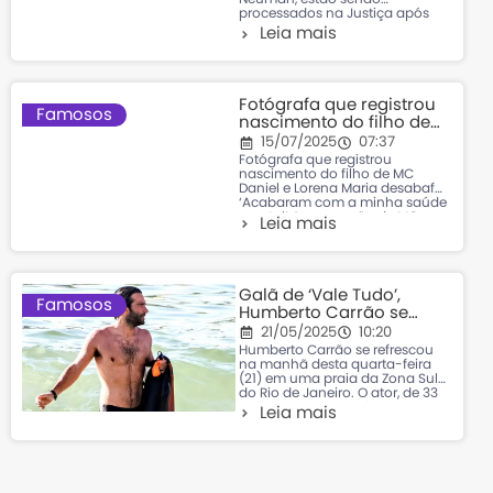
processados na Justiça após
desistirem da locação de um
Leia mais
apartamento de luxo na Barra
da Tijuca, no Rio de Janeiro. O
casal, que é pai do pequeno
Bernardo, nascido em julho de
2025, teria cancelado o aluguel
Fotógrafa que registrou
do imóvel
Famosos
nascimento do filho de
MC Daniel e Lorena
15/07/2025
07:37
Maria desabafa
Fotógrafa que registrou
nascimento do filho de MC
Daniel e Lorena Maria desabafa:
‘Acabaram com a minha saúde
mental’ A separação de MC
Leia mais
Daniel e Lorena Maria continua
rendendo. Dessa vez, a
fotógrafa que registrou o
nascimento de Rás, filho do ex-
casal, decidiu soltar o verbo
Galã de ‘Vale Tudo’,
sobre o trabalho para
Famosos
Humberto Carrão se
refresca em praia do Rio;
21/05/2025
10:20
fotos
Humberto Carrão se refrescou
na manhã desta quarta-feira
(21) em uma praia da Zona Sul
do Rio de Janeiro. O ator, de 33
anos, aproveitou a folguinha
Leia mais
das gravações de Vale Tudo
para curtir um momento pé na
areia. Usando um sunga preta,
ele se jogou no mar com uma