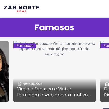
ZAN NORTE
NEWS
Famosos
Famosos
Fa
maio 15, 2026
Virgínia Fonseca e Vini Jr.
Da
na
terminam e web aponta motivo
R
estratégico por trás da
pr
separação