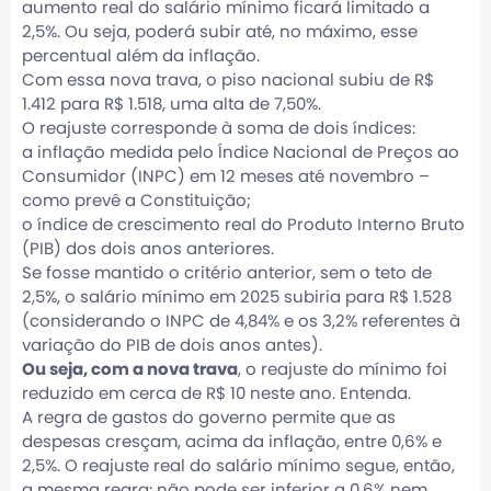
aumento real do salário mínimo ficará limitado a
2,5%. Ou seja, poderá subir até, no máximo, esse
percentual além da inflação.
Com essa nova trava, o piso nacional subiu de R$
1.412 para R$ 1.518, uma alta de 7,50%.
O reajuste corresponde à soma de dois índices:
a inflação medida pelo Índice Nacional de Preços ao
Consumidor (INPC) em 12 meses até novembro –
como prevê a Constituição;
o índice de crescimento real do Produto Interno Bruto
(PIB) dos dois anos anteriores.
Se fosse mantido o critério anterior, sem o teto de
2,5%, o salário mínimo em 2025 subiria para R$ 1.528
(considerando o INPC de 4,84% e os 3,2% referentes à
variação do PIB de dois anos antes).
Ou seja, com a nova trava
, o reajuste do mínimo foi
reduzido em cerca de R$ 10 neste ano. Entenda.
A regra de gastos do governo permite que as
despesas cresçam, acima da inflação, entre 0,6% e
2,5%. O reajuste real do salário mínimo segue, então,
a mesma regra: não pode ser inferior a 0,6% nem