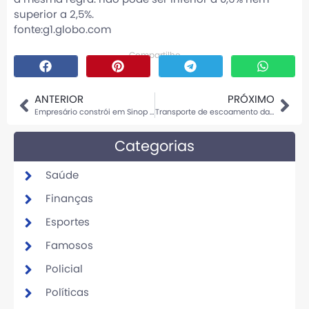
superior a 2,5%.
fonte:g1.globo.com
Compartilhe
ANTERIOR
PRÓXIMO
Empresário constrói em Sinop primeira casa com impressora 3D do Brasil
Transporte de escoamento da safra terá R$ 4,5 bi de investimento
Categorias
Saúde
Finanças
Esportes
Famosos
Policial
Políticas