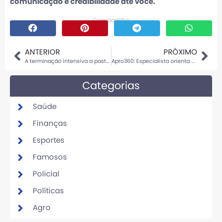
comunicação e credibilidade até você.
Compartilhe
ANTERIOR
PRÓXIMO
A terminação intensiva a pasto, conhecida como TIP, vem ganhando espaço no Brasil
Apro360: Especialista orienta produtores sobre adequação fiscal e alerta para impactos da Reforma Tributária no campo
Categorias
Saúde
Finanças
Esportes
Famosos
Policial
Políticas
Agro