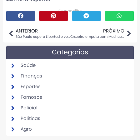
Compartilhe
ANTERIOR
PRÓXIMO
São Paulo supera Libertad e volta a vencer fora de casa na Libertadores
Cruzeiro empata com Mushuc Runa e está eliminado da Sul-Americana
Categorias
Saúde
Finanças
Esportes
Famosos
Policial
Políticas
Agro