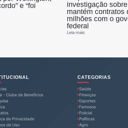
investigação sobre
ordo” e “foi
mantém contratos 
milhões com o gov
federal
Leia mais
TITUCIONAL
CATEGORIAS
cias
Saúde
a - Clube de Benefícios
Finanças
uisa
Esportes
ica
Famosos
atos
Policial
tica de Privacidade
Políticas
mos de Uso
Agro