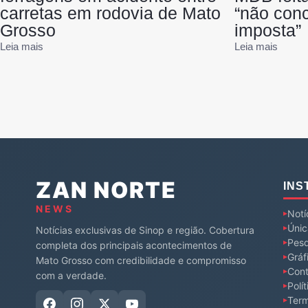
carretas em rodovia de Mato
“não conc
Grosso
imposta”
Leia mais
Leia mais
ZAN NORTE
INS
NEWS
Notí
Únic
Notícias exclusivas de Sinop e região. Cobertura
Pesq
completa dos principais acontecimentos de
Gráf
Mato Grosso com credibilidade e compromisso
Cont
com a verdade.
Polí
Ter