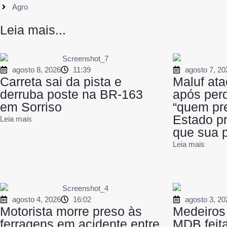
Agro
Leia mais...
agosto 8, 2026
11:39
agosto 7, 20
Carreta sai da pista e
Maluf ata
derruba poste na BR-163
após perd
em Sorriso
“quem pr
Estado p
Leia mais
que sua p
Leia mais
agosto 4, 2026
16:02
agosto 3, 20
Motorista morre preso às
Medeiros 
ferragens em acidente entre
MDB feita