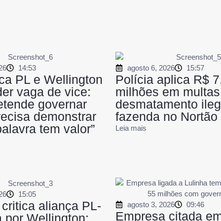
26
14:53
agosto 6, 2026
15:57
ca PL e Wellington
Polícia aplica R$ 7
er vaga de vice:
milhões em multas
etende governar
desmatamento ileg
recisa demonstrar
fazenda no Nortão
alavra tem valor”
Leia mais
26
15:05
critica aliança PL-
agosto 3, 2026
09:46
Empresa citada e
 por Wellington;