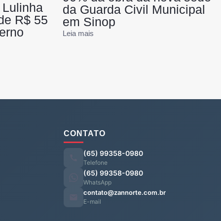
 Lulinha
da Guarda Civil Municipal
de R$ 55
em Sinop
erno
Leia mais
CONTATO
(65) 99358-0980
Telefone
(65) 99358-0980
WhatsApp
contato@zannorte.com.br
E-mail