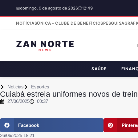
📅
domingo, 9 de agosto de 2026
🕐
12:49
NOTÍCIAS
ÚNICA - CLUBE DE BENEFÍCIOS
PESQUISA
GRÁFI
ZAN NORTE
NEWS
SAÚDE
FINAN
Noticias
Esportes
Cuiabá estreia uniformes novos de trei
27/06/2025
09:37
Facebook
Pintere
26/06/2025 18:21