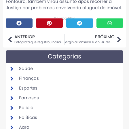
Fontoura
, também virou assunto após recorrer à
Justiça por problemas envolvendo aluguel de imóvel.
Compartilhe
ANTERIOR
PRÓXIMO
Fotógrafa que registrou nascimento do filho de MC Daniel e Lorena Maria desabafa
Virgínia Fonseca e Vini Jr. terminam e web aponta motivo estratégico por trás da separação
Categorias
Saúde
Finanças
Esportes
Famosos
Policial
Políticas
Agro