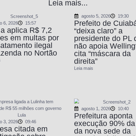
Leia mais...
agosto 5, 2026
19:30
Prefeito de Cuiab
o 6, 2026
15:57
ia aplica R$ 7,2
“deixa claro” a
es em multas por
presidente do PL 
atamento ilegal
não apoia Welling
azenda no Nortão
cita “máscara da
direita”
s
Leia mais
agosto 1, 2026
10:40
Prefeitura aponta
o 3, 2026
09:46
execução 90% da
esa citada em
da nova sede da