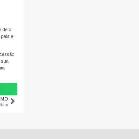
e de o
 país e
ncessão
 sua
ma
IMO
ilismo