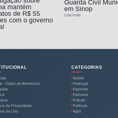
tigação sobre
Guarda Civil Muni
nha mantém
em Sinop
atos de R$ 55
Leia mais
ões com o governo
al
s
TITUCIONAL
CATEGORIAS
cias
Saúde
a - Clube de Benefícios
Finanças
uisa
Esportes
ica
Famosos
atos
Policial
tica de Privacidade
Políticas
mos de Uso
Agro