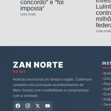
inves
concordo” e “foi
Luli
imposta”
contr
Leia mais
milh
feder
Leia mai
ZAN NORTE
INS
NEWS
Notí
Únic
Notícias exclusivas de Sinop e região. Cobertura
Pesq
completa dos principais acontecimentos de
Gráf
Mato Grosso com credibilidade e compromisso
Cont
com a verdade.
Polí
Ter