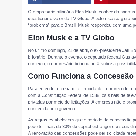
O empresário bilionário Elon Musk, conhecido por sua
questionar o valor da TV Globo. A polêmica surgiu a
“problema” para o Brasil. Musk respondeu com uma per
Elon Musk e a TV Globo
No último domingo, 21 de abril, o ex-presidente Jair B
bilionário. Durante o evento, o deputado federal Gus
contexto, o empresário brincou no X sobre a possibil
Como Funciona a Concessão d
Para entender o cenário, é importante compreender com
com a Constituição Federal de 1988, os sinais de tele
privadas por meio de licitações. A empresa não é prop
concedida pelo governo.
As regras estabelecem que o período de concessão pa
pode ter mais de 30% de capital estrangeiro e seus di
A renovação das concessões pode ser solicitada rep