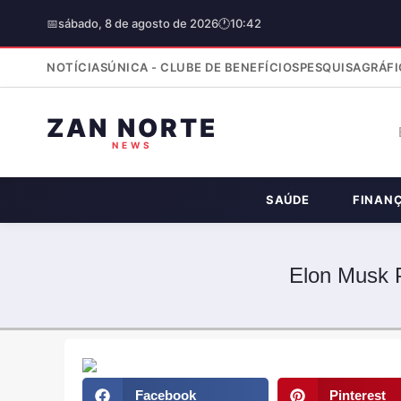
📅
sábado, 8 de agosto de 2026
🕐
10:42
NOTÍCIAS
ÚNICA - CLUBE DE BENEFÍCIOS
PESQUISA
GRÁFI
ZAN NORTE
NEWS
SAÚDE
FINAN
Elon Musk 
Facebook
Pinterest