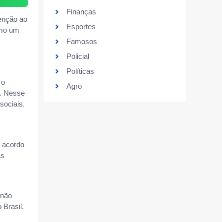
Finanças
tenção ao
Esportes
omo um
Famosos
Policial
Políticas
 o
Agro
r. Nesse
sociais.
e acordo
as
 não
 Brasil.