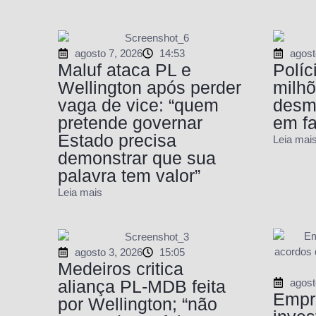
agosto 7, 2026
14:53
agost
Maluf ataca PL e
Políc
Wellington após perder
milhõ
vaga de vice: “quem
desm
pretende governar
em f
Estado precisa
Leia mai
demonstrar que sua
palavra tem valor”
Leia mais
agosto 3, 2026
15:05
Medeiros critica
agost
aliança PL-MDB feita
Empr
por Wellington; “não