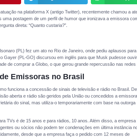
 atuação na plataforma X (antigo Twitter), recentemente chamou a a
pós uma postagem de um perfil de humor que ironizava a emissora c
gunta direta: “Quanto custaria?”.
olsonaro (PL) fez um ato no Rio de Janeiro, onde pediu aplausos para
tavo Gayer (PL-GO) discursou em inglês para que Musk pudesse ouvi
idade de comprar a Globo, o que gerou grande repercussão nas redes 
e Emissoras no Brasil
o funciona a concessão de sinais de televisão e rádio no Brasil. D
visão aberta e rádio são geridos pela União ou concedidos a emissor
rietária do sinal, mas utiliza-o temporariamente com base na outorga
ra TVs é de 15 anos e para rádios, 10 anos. Além disso, a empresa
rigentes ou sócios não podem ter condenações em última instância no
etidamente, desde que a empresa faça o pedido com 12 meses de