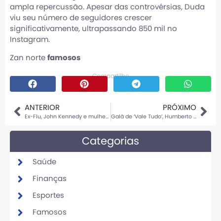
ampla repercussão. Apesar das controvérsias, Duda
viu seu número de seguidores crescer
significativamente, ultrapassando 850 mil no
Instagram.
Zan norte
famosos
Compartilhe
ANTERIOR
PRÓXIMO
Ex-Flu, John Kennedy e mulher esperam segundo filho: ‘Felicidade vai nos acompanhar nessa jornada’
Galã de ‘Vale Tudo’, Humberto Carrão se refresca em praia do Rio; fotos
Categorias
Saúde
Finanças
Esportes
Famosos