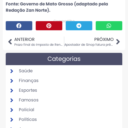
Fonte: Governo de Mato Grosso (adaptado pela
Redação Zan Norte).
Compartilhe
ANTERIOR
PRÓXIMO
Prazo final do Imposto de Renda termina nesta sexta-feira e atraso pode gerar multa
Apostador de Sinop fatura prêmio na Mega-Sena ao acertar cinco dezenas
Categorias
Saúde
Finanças
Esportes
Famosos
Policial
Políticas