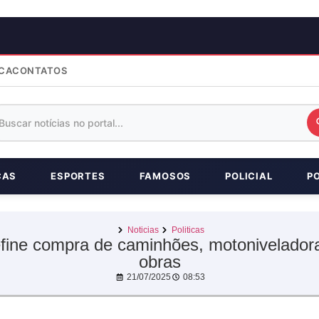
CA
CONTATOS
ÇAS
ESPORTES
FAMOSOS
POLICIAL
P
Noticias
Politicas
fine compra de caminhões, motoniveladoras
obras
21/07/2025
08:53