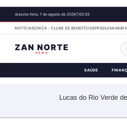
📅
sexta-feira, 7 de agosto de 2026
🕐
02:55
NOTÍCIAS
ÚNICA - CLUBE DE BENEFÍCIOS
PESQUISA
GRÁFI
ZAN NORTE
NEWS
SAÚDE
FINAN
Lucas do Rio Verde de