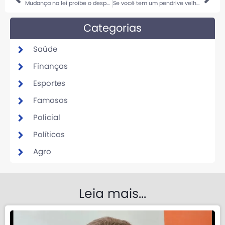
Mudança na lei proíbe o despejo de inquilinos mesmo após o término do contrato
Se você tem um pendrive velho, não jogue fora — você tem um tesouro em casa: cinco formas de usá-lo
Categorias
Saúde
Finanças
Esportes
Famosos
Policial
Políticas
Agro
Leia mais...