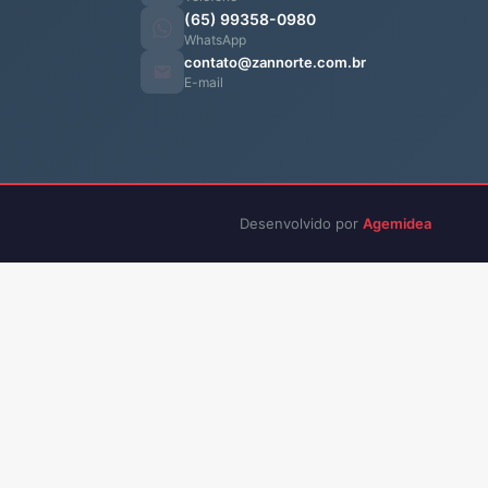
(65) 99358-0980
WhatsApp
contato@zannorte.com.br
E-mail
Desenvolvido por
Agemidea