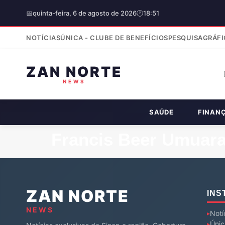
📅
quinta-feira, 6 de agosto de 2026
🕐
18:51
NOTÍCIAS
ÚNICA - CLUBE DE BENEFÍCIOS
PESQUISA
GRÁFI
ZAN NORTE
NEWS
SAÚDE
FINAN
Francis Beer Umuar
ZAN NORTE
INS
NEWS
Notí
Únic