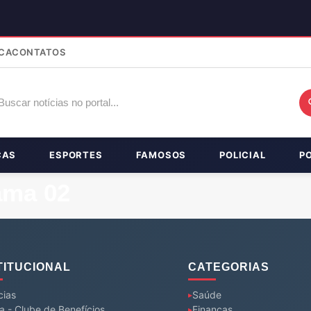
CA
CONTATOS
ÇAS
ESPORTES
FAMOSOS
POLICIAL
P
ama 02
TITUCIONAL
CATEGORIAS
cias
Saúde
a - Clube de Benefícios
Finanças