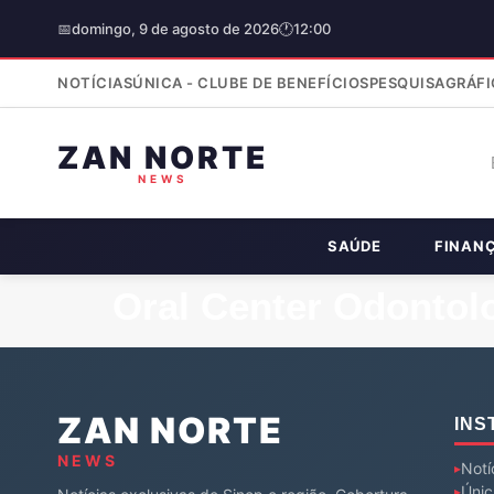
📅
domingo, 9 de agosto de 2026
🕐
12:00
NOTÍCIAS
ÚNICA - CLUBE DE BENEFÍCIOS
PESQUISA
GRÁFI
ZAN NORTE
NEWS
SAÚDE
FINAN
Oral Center Odonto
ZAN NORTE
INS
NEWS
Notí
Únic