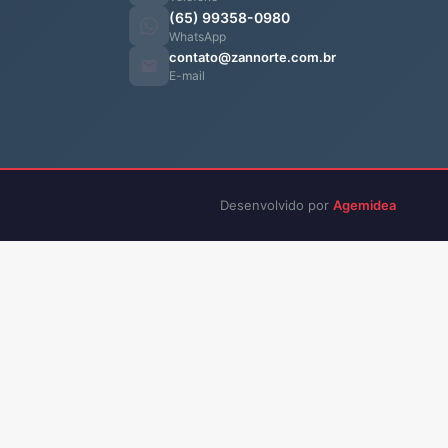
(65) 99358-0980
WhatsApp
contato@zannorte.com.br
E-mail
Desenvolvido por
Agemidea