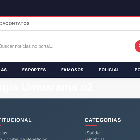
CA
CONTATOS
ÇAS
ESPORTES
FAMOSOS
POLICIAL
P
logia Umuarama o2
TITUCIONAL
CATEGORIAS
cias
Saúde
a - Clube de Benefícios
Finanças