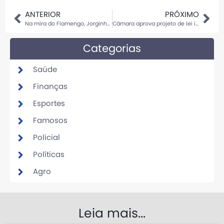
ANTERIOR
PRÓXIMO
Na mira do Flamengo, Jorginho tem casamento marcado com cantora, ex de famoso ator de Hollywood
Câmara aprova projeto de lei inspirado em Larissa Manoela; entenda
Categorias
Saúde
Finanças
Esportes
Famosos
Policial
Políticas
Agro
Leia mais...