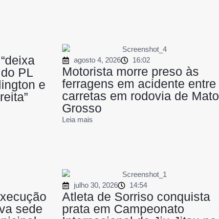
 “deixa
agosto 4, 2026
16:02
Motorista morre preso às
 do PL
ferragens em acidente entre
ington e
carretas em rodovia de Mato
reita”
Grosso
Leia mais
julho 30, 2026
14:54
execução
Atleta de Sorriso conquista
va sede
prata em Campeonato