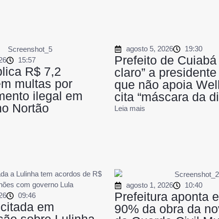
agosto 5, 2026
19:30
Prefeito de Cuiabá
26
15:57
plica R$ 7,2
claro” a presidente
em multas por
que não apoia Well
ento ilegal em
cita “máscara da di
no Nortão
Leia mais
agosto 1, 2026
10:40
Prefeitura aponta 
26
09:46
citada em
90% da obra da no