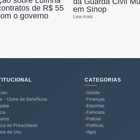
ção sobre Lulinha
da Guarda Civil Mu
ontratos de R$ 55
em Sinop
com o governo
Leia mais
TITUCIONAL
CATEGORIAS
cias
Saúde
a - Clube de Benefícios
Finanças
uisa
Esportes
ica
Famosos
atos
Policial
tica de Privacidade
Políticas
mos de Uso
Agro