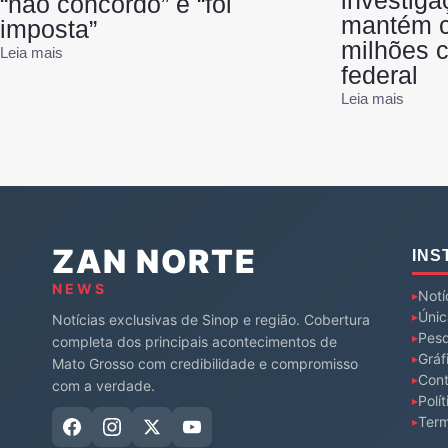
investiga
“não concordo” e “foi
mantém c
imposta”
milhões 
Leia mais
federal
Leia mais
ZAN NORTE
INS
NEWS
Notí
Únic
Notícias exclusivas de Sinop e região. Cobertura
Pesq
completa dos principais acontecimentos de
Gráf
Mato Grosso com credibilidade e compromisso
Cont
com a verdade.
Polí
Ter