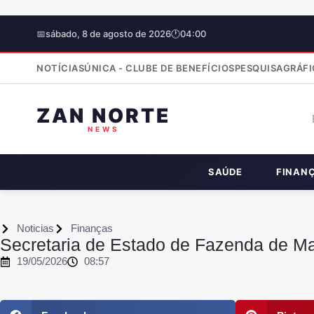
📅
sábado, 8 de agosto de 2026
🕐
04:00
NOTÍCIAS
ÚNICA - CLUBE DE BENEFÍCIOS
PESQUISA
GRÁFI
ZAN NORTE
NEWS
SAÚDE
FINAN
Noticias
Finanças
Secretaria de Estado de Fazenda de Ma
19/05/2026
08:57