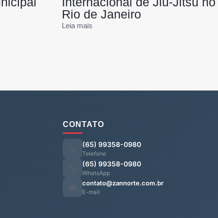
nicipal
Internacional de Jiu-Jitsu no
Rio de Janeiro
Leia mais
CONTATO
(65) 99358-0980
Telefone
(65) 99358-0980
WhatsApp
contato@zannorte.com.br
E-mail