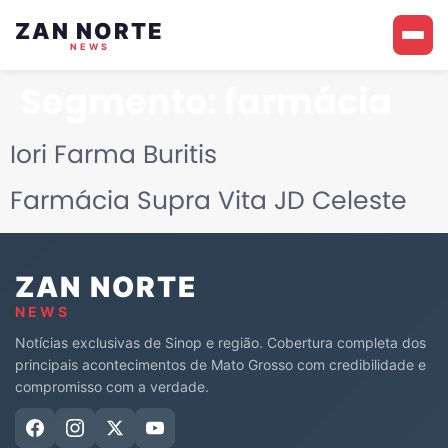
ZAN NORTE
NEWS
Segmento:
farmácia
Iori Farma Buritis
Farmácia Supra Vita JD Celeste
ZAN NORTE
NEWS
Notícias exclusivas de Sinop e região. Cobertura completa dos
principais acontecimentos de Mato Grosso com credibilidade e
compromisso com a verdade.