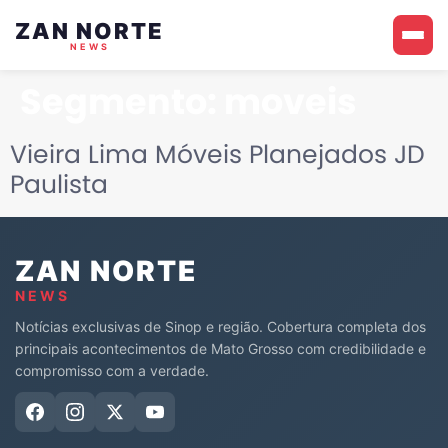
ZAN NORTE
NEWS
Segmento:
moveis
Vieira Lima Móveis Planejados JD
Paulista
ZAN NORTE
NEWS
Notícias exclusivas de Sinop e região. Cobertura completa dos
principais acontecimentos de Mato Grosso com credibilidade e
compromisso com a verdade.