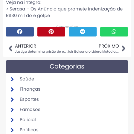
Veja na integra:
>
Serasa – Os Anúncio que promete indenização de
R$30 mil do é golpe
Compartilhe
ANTERIOR
PRÓXIMO
Justiça determina prisão de ex-delegado Protógenes Queiroz em ação movida por Daniel Dantas
Jair Bolsonaro Lidera Motociata em Sinop
Categorias
Saúde
Finanças
Esportes
Famosos
Policial
Políticas