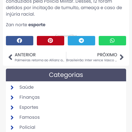
conduzidos pela Polícia Militar. Desses, 12 foram
detidos por incitação de tumulto, ameaça e caso de
injúria racial.
Zan norte
esporte
Compartilhe
ANTERIOR
PRÓXIMO
Palmeiras retorna ao Allianz após mais de um mês para decisão no Brasileirão
Brasileirão: Inter vence Vasco em São Januário e amplia longa série invicta
Categorias
Saúde
Finanças
Esportes
Famosos
Policial