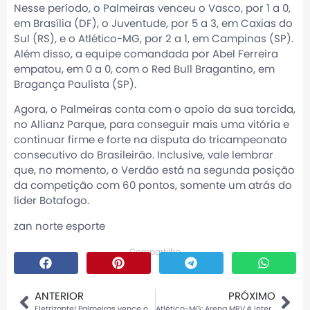
Nesse período, o Palmeiras venceu o Vasco, por 1 a 0,
em Brasília (DF), o Juventude, por 5 a 3, em Caxias do
Sul (RS), e o Atlético-MG, por 2 a 1, em Campinas (SP).
Além disso, a equipe comandada por Abel Ferreira
empatou, em 0 a 0, com o Red Bull Bragantino, em
Bragança Paulista (SP).
Agora, o Palmeiras conta com o apoio da sua torcida,
no Allianz Parque, para conseguir mais uma vitória e
continuar firme e forte na disputa do tricampeonato
consecutivo do Brasileirão. Inclusive, vale lembrar
que, no momento, o Verdão está na segunda posição
da competição com 60 pontos, somente um atrás do
líder Botafogo.
zan norte
esporte
Compartilhe
ANTERIOR
PRÓXIMO
Eletrizante! Palmeiras vence o Juventude em jogo de oito gols e show de Veiga
Atlético-MG: Arena MRV é interditada pelo STJD