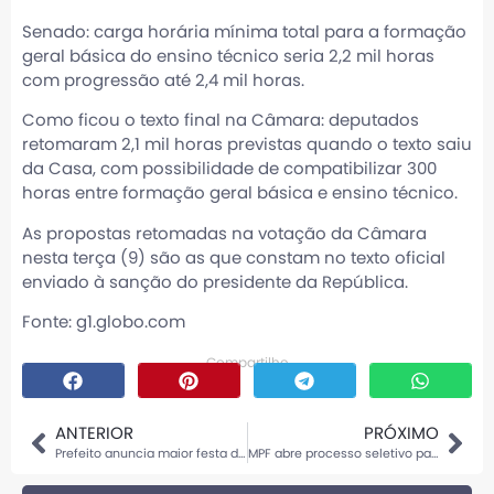
Senado: carga horária mínima total para a formação
geral básica do ensino técnico seria 2,2 mil horas
com progressão até 2,4 mil horas.
Como ficou o texto final na Câmara: deputados
retomaram 2,1 mil horas previstas quando o texto saiu
da Casa, com possibilidade de compatibilizar 300
horas entre formação geral básica e ensino técnico.
As propostas retomadas na votação da Câmara
nesta terça (9) são as que constam no texto oficial
enviado à sanção do presidente da República.
Fonte: g1.globo.com
Compartilhe
ANTERIOR
PRÓXIMO
Prefeito anuncia maior festa de todos os tempos para os 50 anos de Sinop
MPF abre processo seletivo para estagiários de nível superior e de pós-graduação com vagas em Sinop e outras cidades