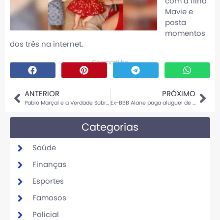
com a filha
Mavie e
posta
momentos
dos três na internet.
Compartilhe
ANTERIOR
PRÓXIMO
Pablo Marçal e a Verdade Sobre as Forças Armadas no Rio Grande do Sul
Ex-BBB Alane paga aluguel de menina que vende balas nas ruas de Copacabana
Categorias
Saúde
Finanças
Esportes
Famosos
Policial