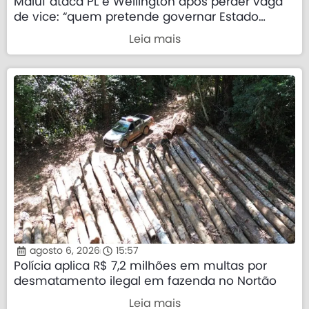
Maluf ataca PL e Wellington após perder vaga
de vice: “quem pretende governar Estado
precisa demonstrar que sua palavra tem valor”
Leia mais
agosto 6, 2026
15:57
Polícia aplica R$ 7,2 milhões em multas por
desmatamento ilegal em fazenda no Nortão
Leia mais