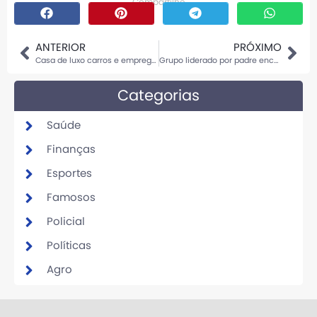
Compartilhe
ANTERIOR
PRÓXIMO
Casa de luxo carros e empregados pensão paga por Neymar para Bruna Biancardi é revelada
Grupo liderado por padre encontra fóssil com 270 milhões de anos no Brasil
Categorias
Saúde
Finanças
Esportes
Famosos
Policial
Políticas
Agro