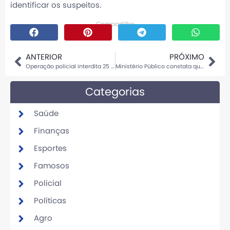
identificar os suspeitos.
Compartilhe
ANTERIOR
PRÓXIMO
Operação policial interdita 25 locais clandestinos de fabricação de próteses dentárias e 52 pessoas são levadas para delegacia
Ministério Público constata que ex-PM acusado de matar advogada em Cuiabá estava mentalmente estável quando cometeu o crime
Categorias
Saúde
Finanças
Esportes
Famosos
Policial
Políticas
Agro