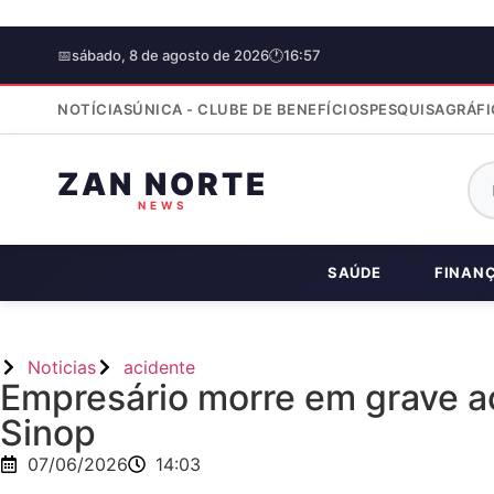
📅
sábado, 8 de agosto de 2026
🕐
16:57
NOTÍCIAS
ÚNICA - CLUBE DE BENEFÍCIOS
PESQUISA
GRÁFI
ZAN NORTE
NEWS
SAÚDE
FINAN
Noticias
acidente
Empresário morre em grave ac
Sinop
07/06/2026
14:03