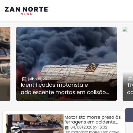
ZAN NORTE
NEWS
julho 19, 2026
Identificados motorista e
Tr
adolescente mortos em colisão
c
com carretas que pegaram fogo
Gr
em MT
Motorista morre preso às
ferragens em acidente
entre carretas em
04/08/2026
16:02
rodovia de Mato Grosso
Um motorista morreu em grave