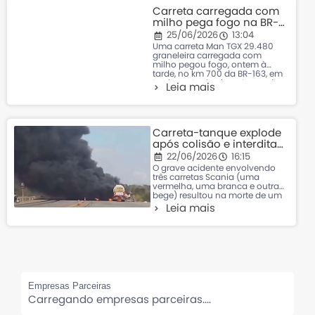
conduzia o HB20, sua filha
Carreta carregada com
Monica Jaci Batista e Silva,
milho pega fogo na BR-
163 em Sorriso após
25/06/2026
13:04
pane elétrica
Uma carreta Man TGX 29.480
graneleira carregada com
milho pegou fogo, ontem à
tarde, no km 700 da BR-163, em
trecho entre Sorriso e Lucas do
Leia mais
Rio Verde. Apesar dos danos
causados pelo incêndio, o
motorista não se feriu. De
acordo com informações da
concessionária Nova Rota do
Carreta-tanque explode
Oeste, a
após colisão e interdita
rodovia em Mato Grosso;
22/06/2026
16:15
motorista morreu
O grave acidente envolvendo
três carretas Scania (uma
vermelha, uma branca e outra
bege) resultou na morte de um
motorista e na interdição total
Leia mais
do trecho do km 511 da BR-070,
em Várzea Grande, no final
desta manhã. Equipes da
concessionária Nova Rota do
Oeste e do Corpo de Bombeiros
Empresas Parceiras
Carregando empresas parceiras....