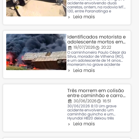
acidente envolvendo duas
carretas, ontem, na rodovia MT-
130, entre Paranatinga e
Primavera do Leste. A
Leia mais
identificação da vítima não foi
confirmada. De acordo com a
investigação preliminar,
quando os policiais chegaram
ao local, encontraram um dos
Identificados motorista e
condutores já sem vida, preso
adolescente mortos em
às ferragens da cabine
colisão com carretas
19/07/2026
20:22
que pegaram fogo em
O caminhoneiro Paulo César da
MT
Silva, morador de Vilhena (RO),
e um adolescente de 14 anos
morreram no grave acidente
envolvendo quatro veículos,
Leia mais
ontem à tarde, no trecho da BR-
174, entre os municípios de
Conquista D’Oeste e Nova
Lacerda. Paulo César conduzia
uma carreta que transportava
Três morrem em colisão
resíduos sólidos quando
entre caminhão e carro
ocorreu
em Mato Grosso; vítimas
30/06/2026
16:51
identificadas
30/06/2026 8:13 Um grave
acidente envolvendo um
caminhão guincho e um
Hyundai HB20 deixou três
pessoas mortas, esta manhã,
Leia mais
na MT-010, na Estrada da Guia,
em Cuiabá. As vítimas foram
identificadas como Paulo César
da Silva, de 56 anos, que