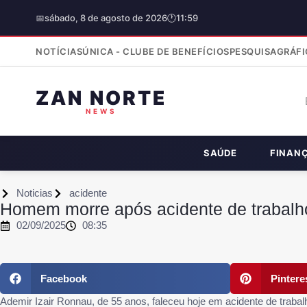
📅
sábado, 8 de agosto de 2026
🕐
11:59
NOTÍCIAS
ÚNICA - CLUBE DE BENEFÍCIOS
PESQUISA
GRÁFI
ZAN NORTE
NEWS
SAÚDE
FINAN
Noticias
acidente
Homem morre após acidente de trabalh
02/09/2025
08:35
Facebook
Pintere
Ademir Izair Ronnau, de 55 anos, faleceu hoje em acidente de traba