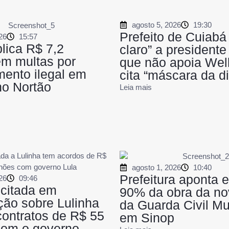
agosto 5, 2026
19:30
Prefeito de Cuiabá
26
15:57
plica R$ 7,2
claro” a presidente
em multas por
que não apoia Well
ento ilegal em
cita “máscara da di
no Nortão
Leia mais
agosto 1, 2026
10:40
Prefeitura aponta 
26
09:46
citada em
90% da obra da no
ção sobre Lulinha
da Guarda Civil Mu
ontratos de R$ 55
em Sinop
com o governo