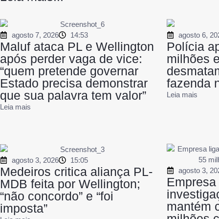
agosto 7, 2026
14:53
agosto 6, 20
Maluf ataca PL e Wellington
Polícia a
após perder vaga de vice:
milhões 
“quem pretende governar
desmatam
Estado precisa demonstrar
fazenda 
que sua palavra tem valor”
Leia mais
Leia mais
agosto 3, 2026
15:05
Medeiros critica aliança PL-
agosto 3, 20
Empresa 
MDB feita por Wellington;
investiga
“não concordo” e “foi
mantém c
imposta”
milhões 