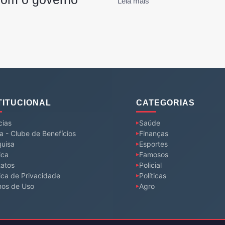
Leia mais
TITUCIONAL
CATEGORIAS
cias
Saúde
a - Clube de Benefícios
Finanças
uisa
Esportes
ica
Famosos
atos
Policial
tica de Privacidade
Políticas
mos de Uso
Agro