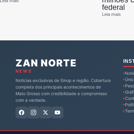
Leia mais
federal
Leia mais
ZAN NORTE
INS
NEWS
Notí
Únic
Notícias exclusivas de Sinop e região. Cobertura
Pesq
completa dos principais acontecimentos de
Gráf
Mato Grosso com credibilidade e compromisso
Cont
com a verdade.
Polí
Ter