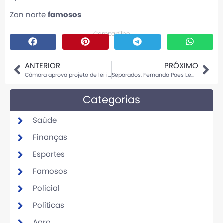
Zan norte
famosos
Compartilhe
ANTERIOR
PRÓXIMO
Câmara aprova projeto de lei inspirado em Larissa Manoela; entenda
Separados, Fernanda Paes Leme e Victor Sampaio refletem sobre 1 ano da filha
Categorias
Saúde
Finanças
Esportes
Famosos
Policial
Políticas
Agro