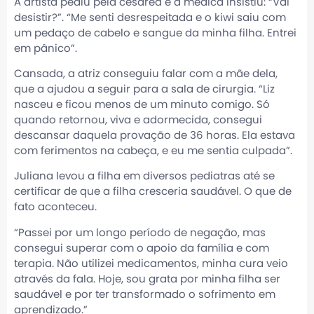
A artista pediu pela cesárea e a médica insistiu: “Vai
desistir?”. “Me senti desrespeitada e o kiwi saiu com
um pedaço de cabelo e sangue da minha filha. Entrei
em pânico”.
Cansada, a atriz conseguiu falar com a mãe dela,
que a ajudou a seguir para a sala de cirurgia. “Liz
nasceu e ficou menos de um minuto comigo. Só
quando retornou, viva e adormecida, consegui
descansar daquela provação de 36 horas. Ela estava
com ferimentos na cabeça, e eu me sentia culpada”.
Juliana levou a filha em diversos pediatras até se
certificar de que a filha cresceria saudável. O que de
fato aconteceu.
“Passei por um longo período de negação, mas
consegui superar com o apoio da família e com
terapia. Não utilizei medicamentos, minha cura veio
através da fala. Hoje, sou grata por minha filha ser
saudável e por ter transformado o sofrimento em
aprendizado.”