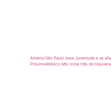
Anterior
São Paulo bate Juventude e se afa
Próximo
Atlético-MG toma três de Deyvers