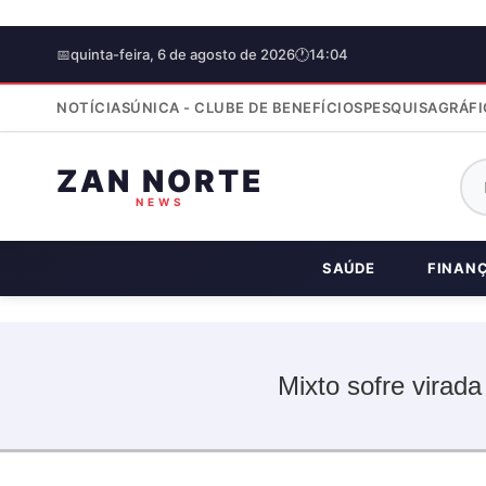
📅
quinta-feira, 6 de agosto de 2026
🕐
14:04
NOTÍCIAS
ÚNICA - CLUBE DE BENEFÍCIOS
PESQUISA
GRÁFI
ZAN NORTE
NEWS
SAÚDE
FINAN
Mixto sofre virada