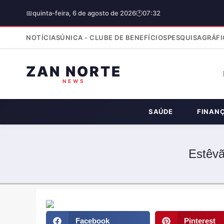
📅
quinta-feira, 6 de agosto de 2026
🕐
07:32
NOTÍCIAS
ÚNICA - CLUBE DE BENEFÍCIOS
PESQUISA
GRÁFI
ZAN NORTE
NEWS
SAÚDE
FINAN
Estêvã
Facebook
Pinterest