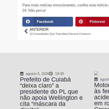
Para mais notícias emocionantes, confira esta notícia
24
. Não perca!
Facebook
Pinterest
ANTERIOR
10 Curiosidades Que Todo Atleta Deveria Conhecer
agosto 5, 2026
19:30
Prefeito de Cuiabá
agost
Motor
“deixa claro” a
às fe
presidente do PL que
acide
não apoia Wellington e
em r
cita “máscara da