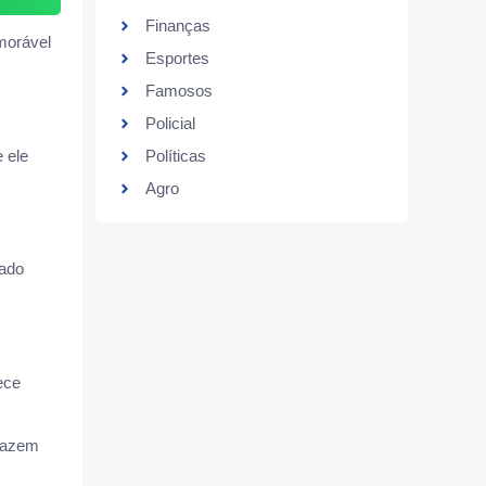
Finanças
emorável
Esportes
Famosos
Policial
 ele
Políticas
Agro
tado
ece
 fazem