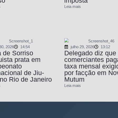
so
imposta”
s
Leia mais
 30, 2026
14:54
julho 29, 2026
13:12
a de Sorriso
Delegado diz que
ista prata em
comerciantes pa
eonato
taxa mensal exigi
nacional de Jiu-
por facção em No
 no Rio de Janeiro
Mutum
s
Leia mais