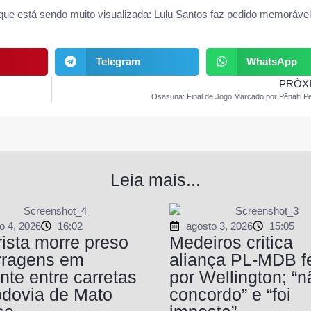
 que está sendo muito visualizada:
Lulu Santos faz pedido memoráve
Telegram
WhatsApp
PRÓX
Osasuna: Final de Jogo Marcado por Pênalti P
Leia mais...
o 4, 2026
16:02
agosto 3, 2026
15:05
ista morre preso
Medeiros critica
rragens em
aliança PL-MDB fe
nte entre carretas
por Wellington; “n
odovia de Mato
concordo” e “foi