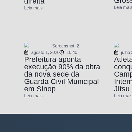
Gros
direita”
Leia mai
Leia mais
agosto 1, 2026
10:40
julho
Prefeitura aponta
Atlet
execução 90% da obra
conqu
da nova sede da
Camp
Guarda Civil Municipal
Inter
em Sinop
Jitsu
Leia mais
Leia mai