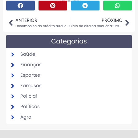
Compartilhe
ANTERIOR
PRÓXIMO
Desembolso do crédito rural chega a R$ 319,2 bilhões em nove meses
Ciclo de alta na pecuária: Uma nova era se aproxima
Categorias
Saúde
Finanças
Esportes
Famosos
Policial
Políticas
Agro