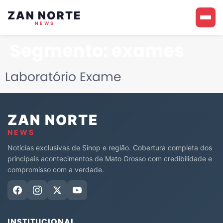
ZAN NORTE
NEWS
Segmento:
exames
Laboratório Exame
ZAN NORTE
NEWS
Notícias exclusivas de Sinop e região. Cobertura completa dos
principais acontecimentos de Mato Grosso com credibilidade e
compromisso com a verdade.
INSTITUCIONAL