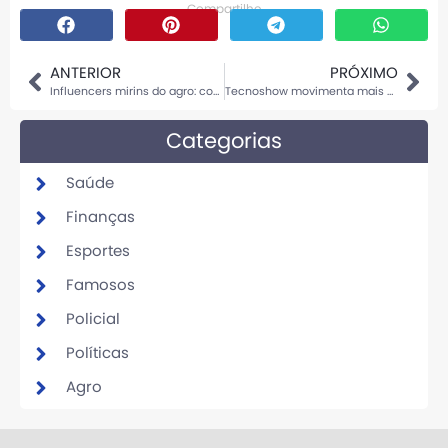
Compartilhe
ANTERIOR
PRÓXIMO
Influencers mirins do agro: como crianças transformaram a rotina rural em sucesso na internet
Tecnoshow movimenta mais de R$ 10 bilhões em negócios para o agro brasileiro e recebe público recorde em 2025
Categorias
Saúde
Finanças
Esportes
Famosos
Policial
Políticas
Agro