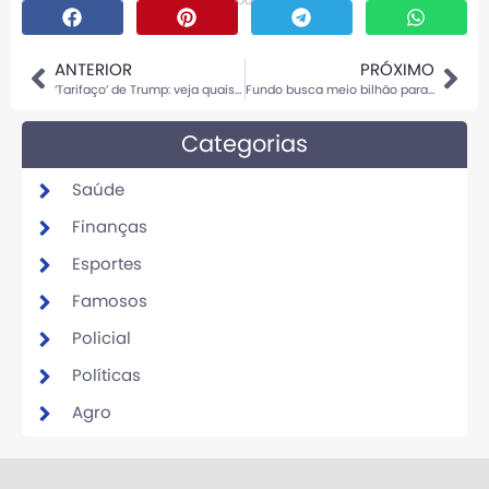
ANTERIOR
PRÓXIMO
‘Tarifaço’ de Trump: veja quais são os produtos que o agro do Brasil mais vende para os EUA
Fundo busca meio bilhão para financiar agricultura regenerativa – Leia mais em: https://capitalreset.uol.com.br/agronegocio/agricultura/fundo-busca-meio-bilhao-para-financiar-agricultura-regenerativa/
Categorias
Saúde
Finanças
Esportes
Famosos
Policial
Políticas
Agro