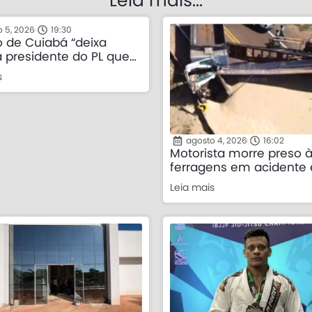
Leia mais...
 5, 2026
19:30
o de Cuiabá “deixa
a presidente do PL que
ia Wellington e cita
s
a da direita”
agosto 4, 2026
16:02
Motorista morre preso 
ferragens em acidente 
carretas em rodovia de
Leia mais
Grosso