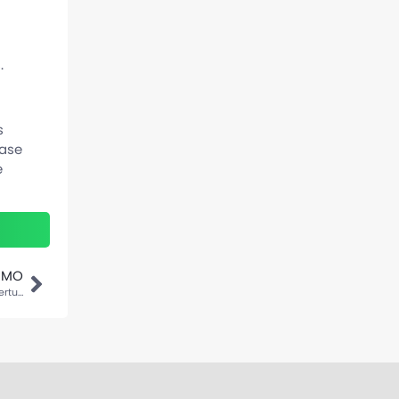
.
s
base
e
IMO
O Papel dos Seguros na Proteção Financeira: Como Escolher as Coberturas Certas