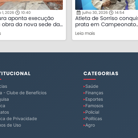
 1, 2026
10:40
julho 30, 2026
14:54
tura aponta execução
Atleta de Sorriso conqui
 obra da nova sede da
prata em Campeonato
 Civil Municipal em
Internacional de Jiu-Jit
s
Leia mais
Rio de Janeiro
TITUCIONAL
CATEGORIAS
cias
Saúde
a - Clube de Benefícios
Finanças
uisa
Esportes
ica
Famosos
atos
Policial
tica de Privacidade
Políticas
mos de Uso
Agro