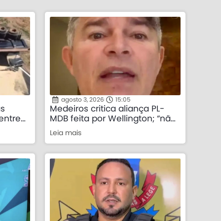
agosto 3, 2026
15:05
às
Medeiros critica aliança PL-
entre
MDB feita por Wellington; “não
 Mato
concordo” e “foi imposta”
Leia mais