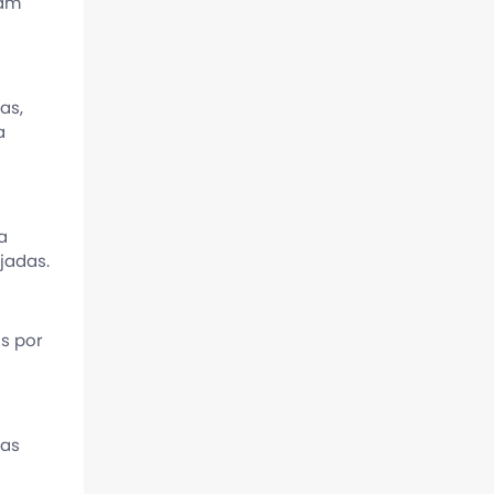
jam
as,
a
a
jadas.
s por
tas