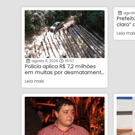
agosto
Prefeit
claro” 
não apo
Leia mai
“máscar
agosto 6, 2026
15:57
Polícia aplica R$ 7,2 milhões
em multas por desmatamento
ilegal em fazenda no Nortão
Leia mais