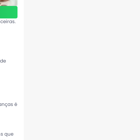
ceiras.
 de
anças é
ns que