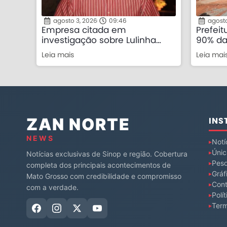
agosto 3, 2026
09:46
agosto
Empresa citada em
Prefei
investigação sobre Lulinha
90% da
mantém contratos de R$ 55
Guarda
Leia mais
Leia mai
milhões com o governo
Sinop
federal
ZAN NORTE
INS
NEWS
Notí
Únic
Notícias exclusivas de Sinop e região. Cobertura
Pesq
completa dos principais acontecimentos de
Gráf
Mato Grosso com credibilidade e compromisso
Cont
com a verdade.
Polí
Ter