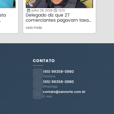
julho 29, 2026
13:12
sta
Delegado diz que 27
comerciantes pagavam taxa
su no
mensal exigida por facção em
Leia mais
Nova Mutum
CONTATO
(65) 99358-0980
Telefone
(65) 99358-0980
WhatsApp
contato@zannorte.com.br
E-mail