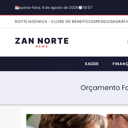
quinta-feira, 6 de agosto de 2026
19:57
NOTÍCIAS
ÚNICA - CLUBE DE BENEFÍCIOS
PESQUISA
GRÁFI
ZAN NORTE
NEWS
SAÚDE
FINAN
Orçamento Fam