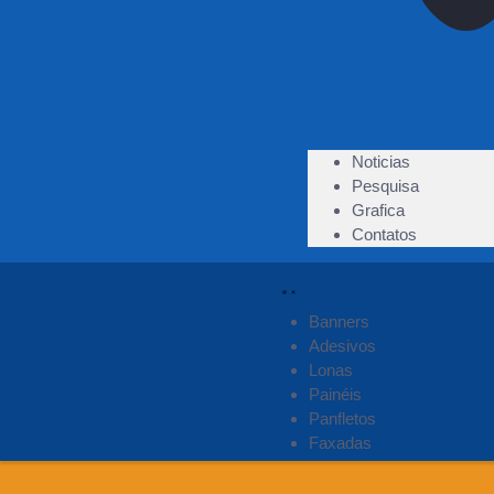
Noticias
Pesquisa
Grafica
Contatos
Banners
Adesivos
Lonas
Painéis
Panfletos
Faxadas