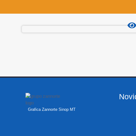
Novi
Grafica Zannorte Sinop MT