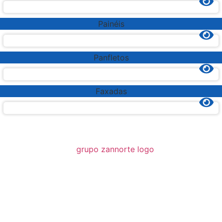
Painéis
Panfletos
Faxadas