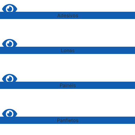
Adesivos
Lonas
Painéis
Panfletos